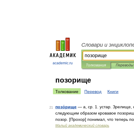
Словари и энциклоп
academic.ru
Толкования
Переводы
позорище
Толкование
Перевод
Книги
позо́рище
— а, ср. 1. устар. Зрелище,
21
следующим образом кровавое позорище.
позор. [Прохор] понимал, что теперь 
Малый академический словарь