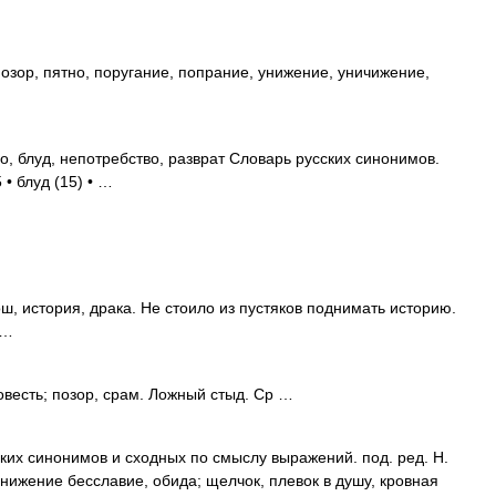
зор, пятно, поругание, попрание, унижение, уничижение,
, блуд, непотребство, разврат Словарь русских синонимов.
 • блуд (15) • …
, история, драка. Не стоило из пустяков поднимать историю.
 …
овесть; позор, срам. Ложный стыд. Ср …
ких синонимов и сходных по смыслу выражений. под. ред. Н.
унижение бесславие, обида; щелчок, плевок в душу, кровная