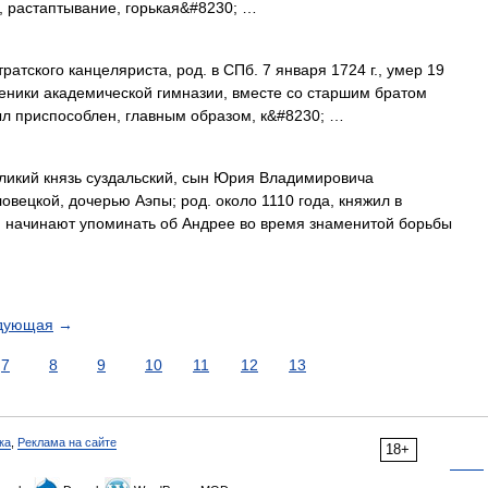
е, растаптывание, горькая&#8230; …
атского канцеляриста, род. в СПб. 7 января 1724 г., умер 19
ученики академической гимназии, вместе со старшим братом
ыл приспособлен, главным образом, к&#8230; …
икий князь суздальский, сын Юрия Владимировича
ловецкой, дочерью Аэпы; род. около 1110 года, княжил в
писи начинают упоминать об Андрее во время знаменитой борьбы
дующая
→
7
8
9
10
11
12
13
ка
,
Реклама на сайте
18+