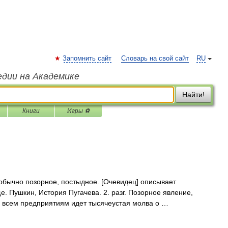
Запомнить сайт
Словарь на свой сайт
RU
едии на Академике
Найти!
Книги
Игры ⚽
 обычно позорное, постыдное. [Очевидец] описывает
 Пушкин, История Пугачева. 2. разг. Позорное явление,
по всем предприятиям идет тысячеустая молва о …