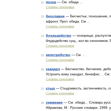
позор
— См. обида …
22
Словарь синонимов
бесславие
— Бесчестье, поношение, по
23
афронт. Прот. обида. См …
Словарь синонимов
блудодейство
— позорище, распутство
24
блудодейство сущ., кол во синонимов: 5
Словарь синонимов
непотребство
— См …
25
Словарь синонимов
скандал
— Бесчинство, бесчиние, дебош
26
Устроить кому скандал, бенефис. .. См
Словарь синонимов
стыд
— Стыдливость, застенчивость, с
27
Словарь синонимов
унижение
— См. обида... Словарь русс
28
Абрамова, М.: Русские словари, 1999. 