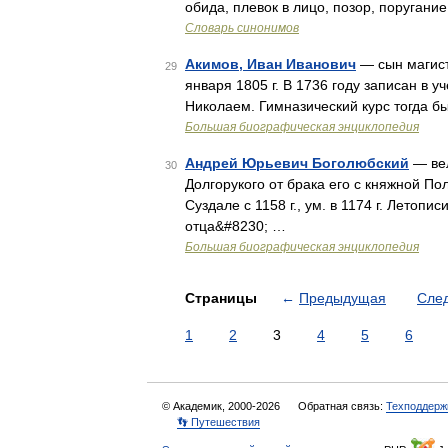
обида, плевок в лицо, позор, поругани
Словарь синонимов
Акимов, Иван Иванович
— сын магистр
29
января 1805 г. В 1736 году записан в 
Николаем. Гимназический курс тогда б
Большая биографическая энциклопедия
Андрей Юрьевич Боголюбский
— вел
30
Долгорукого от брака его с княжной По
Суздале с 1158 г., ум. в 1174 г. Лето
отца&#8230; …
Большая биографическая энциклопедия
Страницы
←
Предыдущая
Сле
1
2
3
4
5
6
© Академик, 2000-2026
Обратная связь:
Техподдерж
👣 Путешествия