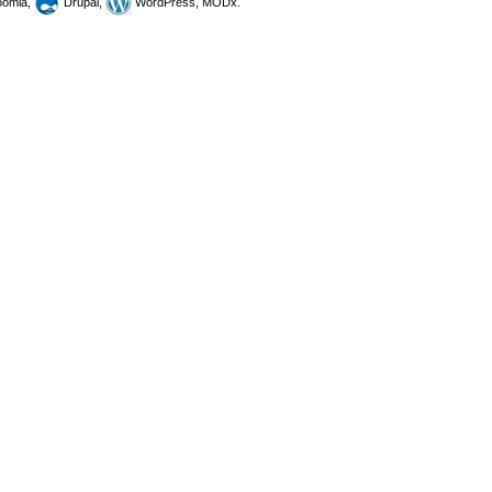
omla,
Drupal,
WordPress, MODx.